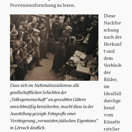
Provenienzforschung zu lesen.
Diese
Nachfor
schung
nach der
Herkunf
t und
dem
Verbleib
der
Bilder,
Dass sich im Nationalsozialismus alle
im
gesellschaftlichen Schichten der
Idealfall
„Volksgemeinschaft“ an geraubten Gütern
durchge
unrechtmäßig bereicherten, macht diese in der
hend
Ausstellung gezeigte Fotografie einer
vom
Versteigerung „verwaisten jüdischen Eigentums“
Künstle
in Lörrach deutlich.
ratelier