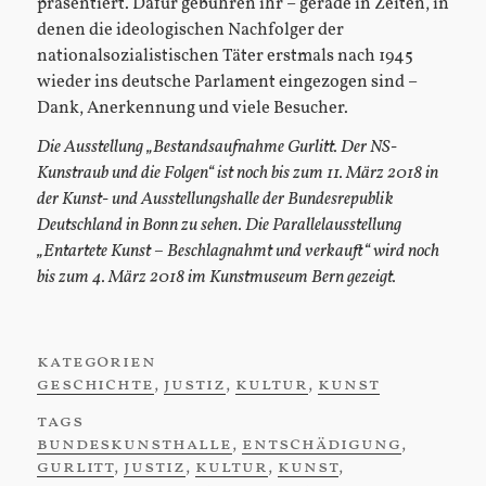
präsentiert. Dafür gebühren ihr – gerade in Zeiten, in
denen die ideologischen Nachfolger der
nationalsozialistischen Täter erstmals nach 1945
wieder ins deutsche Parlament eingezogen sind –
Dank, Anerkennung und viele Besucher.
Die Ausstellung „Bestandsaufnahme Gurlitt. Der NS-
Kunstraub und die Folgen“ ist noch bis zum 11. März 2018 in
der Kunst- und Ausstellungshalle der Bundesrepublik
Deutschland in Bonn zu sehen. Die Parallelausstellung
„Entartete Kunst – Beschlagnahmt und verkauft“ wird noch
bis zum 4. März 2018 im Kunstmuseum Bern gezeigt.
kategorien
:
geschichte
,
justiz
,
kultur
,
kunst
tags
:
bundeskunsthalle
,
entschädigung
,
gurlitt
,
justiz
,
kultur
,
kunst
,