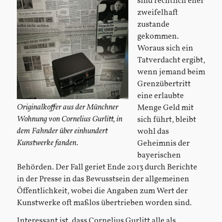
sind rechtlich eher
zweifelhaft
zustande
gekommen.
Woraus sich ein
Tatverdacht ergibt,
wenn jemand beim
Grenzübertritt
eine erlaubte
Originalkoffer aus der Münchner
Menge Geld mit
Wohnung von Cornelius Gurlitt, in
sich führt, bleibt
dem Fahnder über einhundert
wohl das
Kunstwerke fanden.
Geheimnis der
bayerischen
Behörden. Der Fall geriet Ende 2013 durch Berichte
in der Presse in das Bewusstsein der allgemeinen
Öffentlichkeit, wobei die Angaben zum Wert der
Kunstwerke oft maßlos übertrieben worden sind.
Interessant ist, dass Cornelius Gurlitt alle als