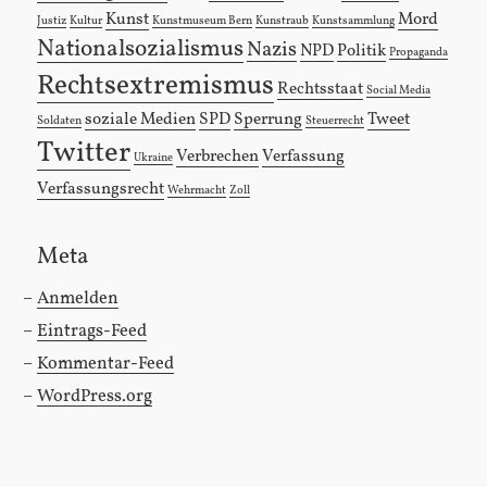
Kunst
Mord
Justiz
Kultur
Kunstmuseum Bern
Kunstraub
Kunstsammlung
Nationalsozialismus
Nazis
NPD
Politik
Propaganda
Rechtsextremismus
Rechtsstaat
Social Media
soziale Medien
SPD
Sperrung
Tweet
Soldaten
Steuerrecht
Twitter
Verbrechen
Verfassung
Ukraine
Verfassungsrecht
Wehrmacht
Zoll
Meta
Anmelden
Eintrags-Feed
Kommentar-Feed
WordPress.org