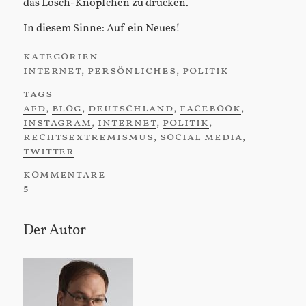
das Lösch-Knöpfchen zu drücken.
In diesem Sinne: Auf ein Neues!
kategorien
:
internet
,
persönliches
,
politik
tags
:
afd
,
blog
,
deutschland
,
facebook
,
instagram
,
internet
,
politik
,
rechtsextremismus
,
social media
,
twitter
kommentare
:
5
Der Autor
Sidebar