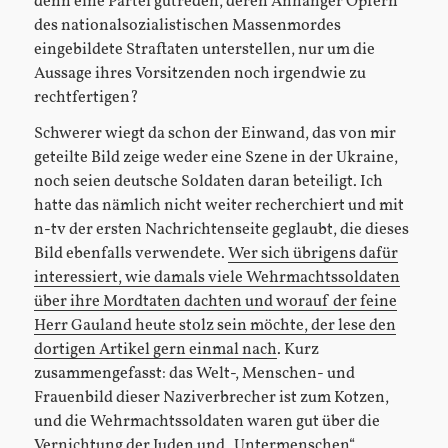
denn eine Partei gutreden, deren Anhänger Opfern
des nationalsozialistischen Massenmordes
eingebildete Straftaten unterstellen, nur um die
Aussage ihres Vorsitzenden noch irgendwie zu
rechtfertigen?
Schwerer wiegt da schon der Einwand, das von mir
geteilte Bild zeige weder eine Szene in der Ukraine,
noch seien deutsche Soldaten daran beteiligt. Ich
hatte das nämlich nicht weiter recherchiert und mit
n-tv der ersten Nachrichtenseite geglaubt, die dieses
Bild ebenfalls verwendete.
Wer sich übrigens dafür
interessiert, wie damals viele Wehrmachtssoldaten
über ihre Mordtaten dachten und worauf der feine
Herr Gauland heute stolz sein möchte, der lese den
dortigen Artikel gern einmal nach
. Kurz
zusammengefasst: das Welt-, Menschen- und
Frauenbild dieser Naziverbrecher ist zum Kotzen,
und die Wehrmachtssoldaten waren gut über die
Vernichtung der Juden und „Untermenschen“