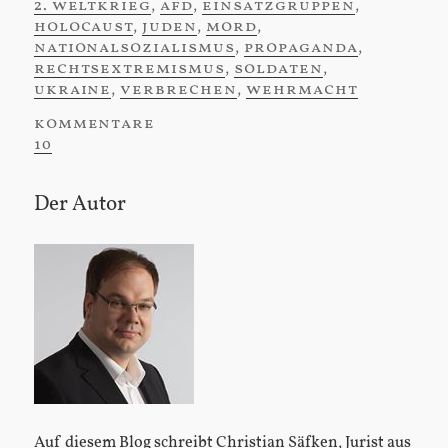
2. weltkrieg
,
afd
,
einsatzgruppen
,
holocaust
,
juden
,
mord
,
nationalsozialismus
,
propaganda
,
rechtsextremismus
,
soldaten
,
ukraine
,
verbrechen
,
wehrmacht
kommentare
:
10
Der Autor
Sidebar
Auf diesem Blog schreibt Christian Säfken, Jurist aus