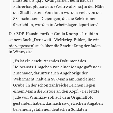
mussten bis 1942 Zwangsarbeit beim Bau des
Führerhauptquartiers »Wehrwolf« [
sic
] in der Nähe
der Stadt leisten. Von ihnen wurden viele von der
SS erschossen. Diejenigen, die die Selektionen
überlebten, wurden in Arbeitslager deportiert.“
Der ZDF-Haushistoriker Guido Knopp schreibt in
seinem Buch „
Der zweite Weltkrieg. Bilder, die wir
nie vergessen
“ auch über die Erschießung der Juden
in Winnyzja:
„Es ist ein erschütterndes Dokument des
Holocausts: Umgeben von einer Menge gaffender
Zuschauer, darunter auch Angehörige der
Wehrmacht, hält ein SS-Mann am Rand einer
Grube, in der schon zahlreiche Leichen liegen,
einem Mann die Pistole an den Kopf. »Der letzte
Jude von Winniza« soll auf dem Originalfoto
gestanden haben, das nach sowjetischen Angaben
bei einem gefallenen deutschen Soldaten