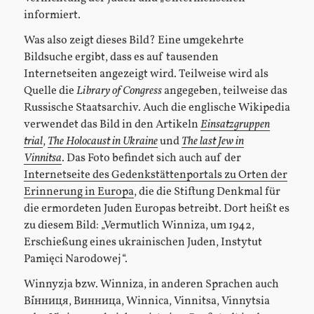
informiert.
Was also zeigt dieses Bild? Eine umgekehrte
Bildsuche ergibt, dass es auf tausenden
Internetseiten angezeigt wird. Teilweise wird als
Quelle die
Library of Congress
angegeben, teilweise das
Russische Staatsarchiv. Auch die englische Wikipedia
verwendet das Bild in den Artikeln
Einsatzgruppen
trial
,
The Holocaust in Ukraine
und
The last Jew in
Vinnitsa
. Das Foto befindet sich auch auf der
Internetseite des Gedenkstättenportals zu Orten der
Erinnerung in Europa
, die die Stiftung Denkmal für
die ermordeten Juden Europas betreibt. Dort heißt es
zu diesem Bild: „Vermutlich Winniza, um 1942,
Erschießung eines ukrainischen Juden, Instytut
Pamięci Narodowej“.
Winnyzja bzw. Winniza, in anderen Sprachen auch
Ві́нниця, Винница, Winnica, Vinnitsa, Vinnytsia