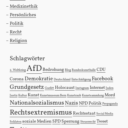
Medizinethik
Persönliches
Politik
Recht
Religion
Schlagwörter
AfD
Bedrohung
CDU
2. Weltkrieg
Blog
Bundeskunsthalle
Demokratie
Facebook
Corona
Deutschland
Entschädigung
Grundgesetz
Holocaust
Internet
Gurlitt
Instagram
Juden
Kunst
Mord
Justiz
Kultur
Kunstmuseum Bern
Kunstraub
Kunstsammlung
Nationalsozialismus
Nazis
NPD
Politik
Propaganda
Rechtsextremismus
Rechtsstaat
Social Media
soziale Medien
SPD
Sperrung
Tweet
Soldaten
Steuerrecht