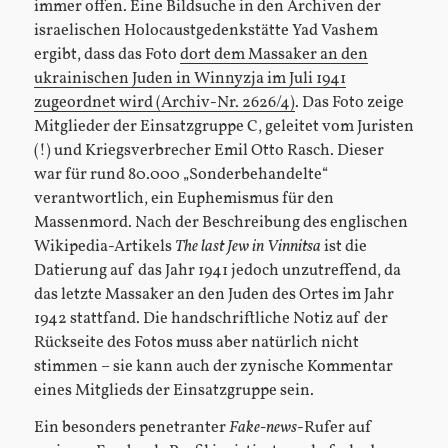
immer offen. Eine Bildsuche in den Archiven der
israelischen Holocaustgedenkstätte Yad Vashem
ergibt, dass das Foto
dort dem Massaker an den
ukrainischen Juden in Winnyzja im Juli 1941
zugeordnet wird (Archiv-Nr. 2626/4)
. Das Foto zeige
Mitglieder der Einsatzgruppe C, geleitet vom Juristen
(!) und Kriegsverbrecher Emil Otto Rasch. Dieser
war für rund 80.000 „Sonderbehandelte“
verantwortlich, ein Euphemismus für den
Massenmord. Nach der Beschreibung des englischen
Wikipedia-Artikels
The last Jew in Vinnitsa
ist die
Datierung auf das Jahr 1941 jedoch unzutreffend, da
das letzte Massaker an den Juden des Ortes im Jahr
1942 stattfand. Die handschriftliche Notiz auf der
Rückseite des Fotos muss aber natürlich nicht
stimmen – sie kann auch der zynische Kommentar
eines Mitglieds der Einsatzgruppe sein.
Ein besonders penetranter
Fake-news
-Rufer auf