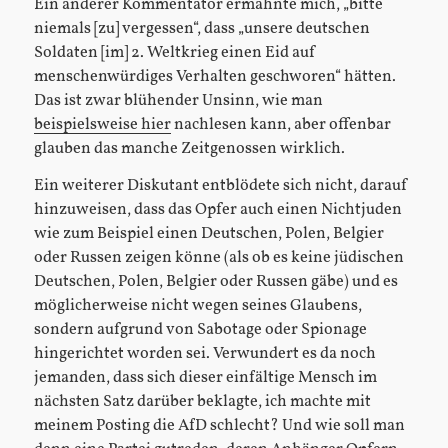
Ein anderer Kommentator ermahnte mich, „bitte
niemals [zu] vergessen“, dass „unsere deutschen
Soldaten [im] 2. Weltkrieg einen Eid auf
menschenwürdiges Verhalten geschworen“ hätten.
Das ist zwar blühender Unsinn, wie man
beispielsweise hier
nachlesen kann, aber offenbar
glauben das manche Zeitgenossen wirklich.
Ein weiterer Diskutant entblödete sich nicht, darauf
hinzuweisen, dass das Opfer auch einen Nichtjuden
wie zum Beispiel einen Deutschen, Polen, Belgier
oder Russen zeigen könne (als ob es keine jüdischen
Deutschen, Polen, Belgier oder Russen gäbe) und es
möglicherweise nicht wegen seines Glaubens,
sondern aufgrund von Sabotage oder Spionage
hingerichtet worden sei. Verwundert es da noch
jemanden, dass sich dieser einfältige Mensch im
nächsten Satz darüber beklagte, ich machte mit
meinem Posting die AfD schlecht? Und wie soll man