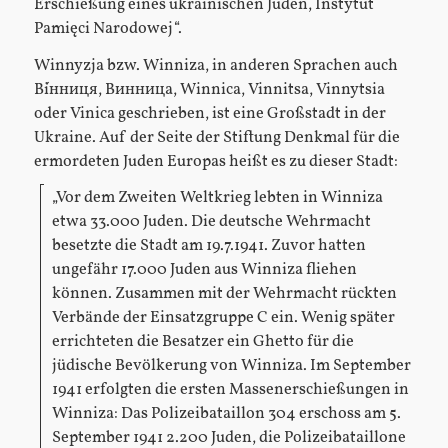
Erschießung eines ukrainischen Juden, Instytut
Pamięci Narodowej“.
Winnyzja bzw. Winniza, in anderen Sprachen auch
Ві́нниця, Винница, Winnica, Vinnitsa, Vinnytsia
oder Vinica geschrieben, ist eine Großstadt in der
Ukraine. Auf der Seite der Stiftung Denkmal für die
ermordeten Juden Europas heißt es zu dieser Stadt:
„Vor dem Zweiten Weltkrieg lebten in Winniza
etwa 33.000 Juden. Die deutsche Wehrmacht
besetzte die Stadt am 19.7.1941. Zuvor hatten
ungefähr 17.000 Juden aus Winniza fliehen
können. Zusammen mit der Wehrmacht rückten
Verbände der Einsatzgruppe C ein. Wenig später
errichteten die Besatzer ein Ghetto für die
jüdische Bevölkerung von Winniza. Im September
1941 erfolgten die ersten Massenerschießungen in
Winniza: Das Polizeibataillon 304 erschoss am 5.
September 1941 2.200 Juden, die Polizeibataillone