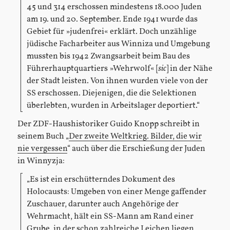
45 und 314 erschossen mindestens 18.000 Juden
am 19. und 20. September. Ende 1941 wurde das
Gebiet für »judenfrei« erklärt. Doch unzählige
jüdische Facharbeiter aus Winniza und Umgebung
mussten bis 1942 Zwangsarbeit beim Bau des
Führerhauptquartiers »Wehrwolf« [
sic
] in der Nähe
der Stadt leisten. Von ihnen wurden viele von der
SS erschossen. Diejenigen, die die Selektionen
überlebten, wurden in Arbeitslager deportiert.“
Der ZDF-Haushistoriker Guido Knopp schreibt in
seinem Buch „
Der zweite Weltkrieg. Bilder, die wir
nie vergessen
“ auch über die Erschießung der Juden
in Winnyzja:
„Es ist ein erschütterndes Dokument des
Holocausts: Umgeben von einer Menge gaffender
Zuschauer, darunter auch Angehörige der
Wehrmacht, hält ein SS-Mann am Rand einer
Grube, in der schon zahlreiche Leichen liegen,