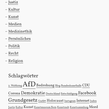
Justiz
Kultur
Kunst
Medien
Medizinethik
Persönliches
Politik
Recht
Religion
Schlagwörter
AfD
Bedrohung
CDU
2. Weltkrieg
Blog
Bundeskunsthalle
Demokratie
Facebook
Corona
Deutschland
Entschädigung
Grundgesetz
Holocaust
Internet
Gurlitt
Instagram
Juden
Kunst
Mord
Justiz
Kultur
Kunstmuseum Bern
Kunstraub
Kunstsammlung