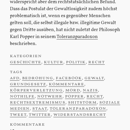
widerspricht aber dem rechtstatsächlichen Befund.
Dass das Postulat der Gewaltlosigkeit zudem höchst
problematisch ist, wenn es gegenüber Menschen
gelten soll, die selbst illegale bzw. illegitime Gewalt
gegen Dritte ausüben, hat nicht zuletzt der Philosoph
Karl Popper in seinem
Toleranzparadoxon
beschrieben.
kategorien
:
geschichte
,
kultur
,
politik
,
recht
tags
:
afd
,
bedrohung
,
facebook
,
gewalt
,
grundgesetz
,
kommentare
,
körperverletzung
,
mord
,
nazis
,
nothilfe
,
notwehr
,
popper
,
recht
,
rechtsextremismus
,
shitstorm
,
soziale
medien
,
staat
,
toleranzparadoxon
,
tweet
,
twitter
,
widerstandsrecht
kommentare
: