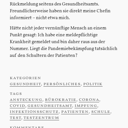
Rückmeldung seitens des Gesundheitsamts.
Freundlicherweise haben sie direkt meine Chefin
informiert – nicht etwa mich.
Hätte nicht jeder vernünftige Mensch an einem
Punkt gesagt: Ich habe eine meldepflichtige
Krankheit gemeldet und bin daher raus aus der
Nummer. Liegt die Pandemiebekämpfung tatsächlich
auf den Schultern der Patienten?
kategorien
:
gesundheit
,
persönliches
,
politik
tags
:
ansteckung
,
bürokratie
,
corona
,
covid
,
gesundheitsamt
,
impfung
,
infektionsschutz
,
patienten
,
schule
,
test
,
testzentrum
kommentare
: