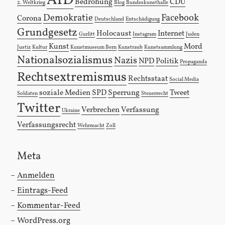
AfD
Bedrohung
CDU
2. Weltkrieg
Blog
Bundeskunsthalle
Demokratie
Facebook
Corona
Deutschland
Entschädigung
Grundgesetz
Holocaust
Internet
Gurlitt
Instagram
Juden
Kunst
Mord
Justiz
Kultur
Kunstmuseum Bern
Kunstraub
Kunstsammlung
Nationalsozialismus
Nazis
NPD
Politik
Propaganda
Rechtsextremismus
Rechtsstaat
Social Media
soziale Medien
SPD
Sperrung
Tweet
Soldaten
Steuerrecht
Twitter
Verbrechen
Verfassung
Ukraine
Verfassungsrecht
Wehrmacht
Zoll
Meta
Anmelden
Eintrags-Feed
Kommentar-Feed
WordPress.org