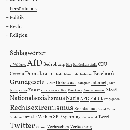
Medizinethik
Persönliches
Politik
Recht
Religion
Schlagwörter
AfD
Bedrohung
CDU
2. Weltkrieg
Blog
Bundeskunsthalle
Demokratie
Facebook
Corona
Deutschland
Entschädigung
Grundgesetz
Holocaust
Internet
Gurlitt
Instagram
Juden
Kunst
Mord
Justiz
Kultur
Kunstmuseum Bern
Kunstraub
Kunstsammlung
Nationalsozialismus
Nazis
NPD
Politik
Propaganda
Rechtsextremismus
Rechtsstaat
Social Media
soziale Medien
SPD
Sperrung
Tweet
Soldaten
Steuerrecht
Twitter
Verbrechen
Verfassung
Ukraine