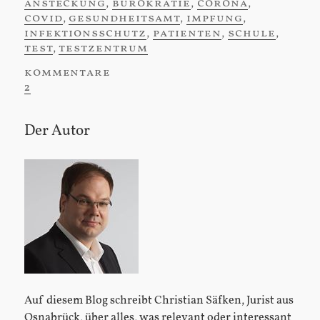
ansteckung
,
bürokratie
,
corona
,
covid
,
gesundheitsamt
,
impfung
,
infektionsschutz
,
patienten
,
schule
,
test
,
testzentrum
kommentare
:
2
Der Autor
Sidebar
Auf diesem Blog schreibt Christian Säfken, Jurist aus
Osnabrück, über alles, was relevant oder interessant