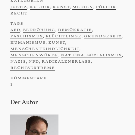
kategorien
:
justiz
,
kultur
,
kunst
,
medien
,
politik
,
recht
tags
:
afd
,
bedrohung
,
demokratie
,
faschismus
,
flüchtlinge
,
grundgesetz
,
humanismus
,
kunst
,
menschenfeindlichkeit
,
menschenwürde
,
nationalsozialismus
,
nazis
,
npd
,
radikalenerlass
,
rechtsextreme
kommentare
:
1
Der Autor
Sidebar