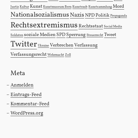
Kunst
Mord
Justiz
Kultur
Kunstmuseum Bern
Kunstraub
Kunstsammlung
Nationalsozialismus
Nazis
NPD
Politik
Propaganda
Rechtsextremismus
Rechtsstaat
Social Media
soziale Medien
SPD
Sperrung
Tweet
Soldaten
Steuerrecht
Twitter
Verbrechen
Verfassung
Ukraine
Verfassungsrecht
Wehrmacht
Zoll
Meta
Anmelden
Eintrags-Feed
Kommentar-Feed
WordPress.org