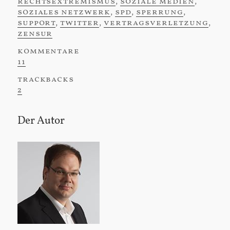
rechtsextremismus
,
soziale medien
,
soziales netzwerk
,
spd
,
sperrung
,
support
,
twitter
,
vertragsverletzung
,
zensur
kommentare
:
11
trackbacks
:
2
Der Autor
Sidebar