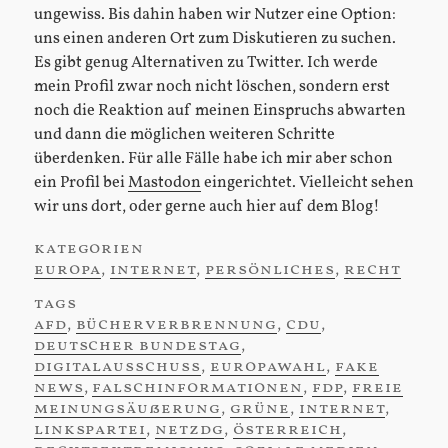
ungewiss. Bis dahin haben wir Nutzer eine Option:
uns einen anderen Ort zum Diskutieren zu suchen.
Es gibt genug Alternativen zu Twitter. Ich werde
mein Profil zwar noch nicht löschen, sondern erst
noch die Reaktion auf meinen Einspruchs abwarten
und dann die möglichen weiteren Schritte
überdenken. Für alle Fälle habe ich mir aber schon
ein Profil bei
Mastodon
eingerichtet. Vielleicht sehen
wir uns dort, oder gerne auch hier auf dem Blog!
kategorien
:
europa
,
internet
,
persönliches
,
recht
tags
:
afd
,
bücherverbrennung
,
cdu
,
deutscher bundestag
,
digitalausschuss
,
europawahl
,
fake
news
,
falschinformationen
,
fdp
,
freie
meinungsäußerung
,
grüne
,
internet
,
linkspartei
,
netzdg
,
österreich
,