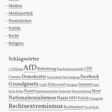
Medien
Medizinethik
Persönliches
Politik
Recht
Religion
Schlagwörter
AfD
Bedrohung
CDU
2. Weltkrieg
Blog
Bundeskunsthalle
Demokratie
Facebook
Corona
Deutschland
Entschädigung
Grundgesetz
Holocaust
Internet
Gurlitt
Instagram
Juden
Kunst
Mord
Justiz
Kultur
Kunstmuseum Bern
Kunstraub
Kunstsammlung
Nationalsozialismus
Nazis
NPD
Politik
Propaganda
Rechtsextremismus
Rechtsstaat
Social Media