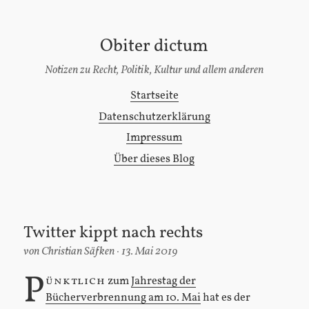
Obiter dictum
[Zum
Inhalt
Notizen zu Recht, Politik, Kultur und allem anderen
springen]
Startseite
Hauptmenü
Datenschutzerklärung
Impressum
Über dieses Blog
Twitter kippt nach rechts
von
Christian Säfken
13. Mai 2019
P
ünktlich
zum
Jahrestag der
Bücherverbrennung am 10. Mai
hat es der