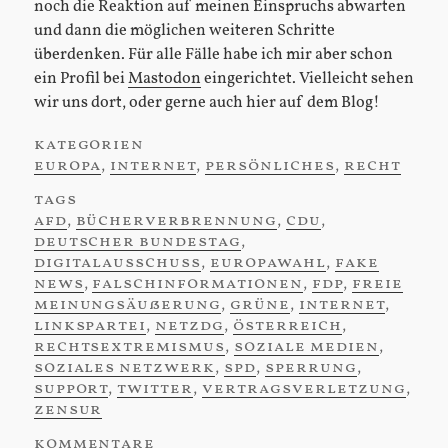
noch die Reaktion auf meinen Einspruchs abwarten
und dann die möglichen weiteren Schritte
überdenken. Für alle Fälle habe ich mir aber schon
ein Profil bei
Mastodon
eingerichtet. Vielleicht sehen
wir uns dort, oder gerne auch hier auf dem Blog!
kategorien
:
europa
,
internet
,
persönliches
,
recht
tags
:
afd
,
bücherverbrennung
,
cdu
,
deutscher bundestag
,
digitalausschuss
,
europawahl
,
fake
news
,
falschinformationen
,
fdp
,
freie
meinungsäußerung
,
grüne
,
internet
,
linkspartei
,
netzdg
,
österreich
,
rechtsextremismus
,
soziale medien
,
soziales netzwerk
,
spd
,
sperrung
,
support
,
twitter
,
vertragsverletzung
,
zensur
kommentare
: