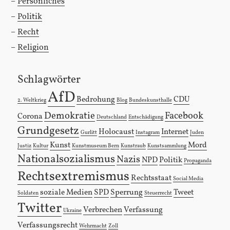
Persönliches
Politik
Recht
Religion
Schlagwörter
AfD
Bedrohung
CDU
2. Weltkrieg
Blog
Bundeskunsthalle
Demokratie
Facebook
Corona
Deutschland
Entschädigung
Grundgesetz
Holocaust
Internet
Gurlitt
Instagram
Juden
Kunst
Mord
Justiz
Kultur
Kunstmuseum Bern
Kunstraub
Kunstsammlung
Nationalsozialismus
Nazis
NPD
Politik
Propaganda
Rechtsextremismus
Rechtsstaat
Social Media
soziale Medien
SPD
Sperrung
Tweet
Soldaten
Steuerrecht
Twitter
Verbrechen
Verfassung
Ukraine
Verfassungsrecht
Wehrmacht
Zoll