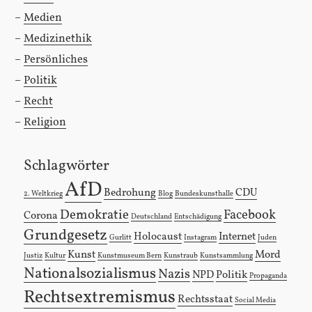
Medien
Medizinethik
Persönliches
Politik
Recht
Religion
Schlagwörter
AfD
Bedrohung
CDU
2. Weltkrieg
Blog
Bundeskunsthalle
Demokratie
Facebook
Corona
Deutschland
Entschädigung
Grundgesetz
Holocaust
Internet
Gurlitt
Instagram
Juden
Kunst
Mord
Justiz
Kultur
Kunstmuseum Bern
Kunstraub
Kunstsammlung
Nationalsozialismus
Nazis
NPD
Politik
Propaganda
Rechtsextremismus
Rechtsstaat
Social Media