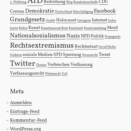
AfD
Bedrohung
CDU
2. Weltkrieg
Blog
Bundeskunsthalle
Demokratie
Facebook
Corona
Deutschland
Entschädigung
Grundgesetz
Holocaust
Internet
Gurlitt
Instagram
Juden
Kunst
Mord
Justiz
Kultur
Kunstmuseum Bern
Kunstraub
Kunstsammlung
Nationalsozialismus
Nazis
NPD
Politik
Propaganda
Rechtsextremismus
Rechtsstaat
Social Media
soziale Medien
SPD
Sperrung
Tweet
Soldaten
Steuerrecht
Twitter
Verbrechen
Verfassung
Ukraine
Verfassungsrecht
Wehrmacht
Zoll
Meta
Anmelden
Eintrags-Feed
Kommentar-Feed
WordPress.org