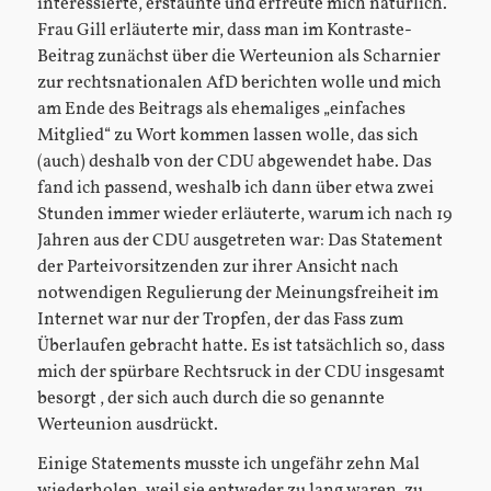
interessierte, erstaunte und erfreute mich natürlich.
Frau Gill erläuterte mir, dass man im Kontraste-
Beitrag zunächst über die Werteunion als Scharnier
zur rechtsnationalen AfD berichten wolle und mich
am Ende des Beitrags als ehemaliges „einfaches
Mitglied“ zu Wort kommen lassen wolle, das sich
(auch) deshalb von der CDU abgewendet habe. Das
fand ich passend, weshalb ich dann über etwa zwei
Stunden immer wieder erläuterte, warum ich nach 19
Jahren aus der CDU ausgetreten war: Das Statement
der Parteivorsitzenden zur ihrer Ansicht nach
notwendigen Regulierung der Meinungsfreiheit im
Internet war nur der Tropfen, der das Fass zum
Überlaufen gebracht hatte. Es ist tatsächlich so, dass
mich der spürbare Rechtsruck in der CDU insgesamt
besorgt , der sich auch durch die so genannte
Werteunion ausdrückt.
Einige Statements musste ich ungefähr zehn Mal
wiederholen, weil sie entweder zu lang waren, zu