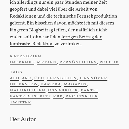
ich allerdings nur ein paar Stunden meiner Zeit
geopfert und dabei viel über die Arbeit von
Redaktionen und die technische Fernsehproduktion
gelernt. Ein bisschen davon möchte ich mit diesem
längeren Blogbeitrag teilen, der natürlich nicht
enden soll, ohne auf den
fertigen Beitrag der
Kontraste-Redaktion
zu verlinken.
kategorien
:
internet
,
medien
,
persönliches
,
politik
tags
:
afd
,
ard
,
cdu
,
fernsehen
,
hannover
,
interview
,
kamera
,
magazin
,
nachrichten
,
osnabrück
,
partei
,
parteiaustritt
,
rbb
,
rechtsruck
,
twitter
Der Autor