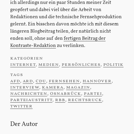
ich allerdings nur ein paar Stunden meiner Zeit
geopfert und dabei viel über die Arbeit von
Redaktionen und die technische Fernsehproduktion
gelernt. Ein bisschen davon möchte ich mit diesem
längeren Blogbeitrag teilen, der natürlich nicht
enden soll, ohne auf den
fertigen Beitrag der
Kontraste-Redaktion
zu verlinken.
kategorien
:
internet
,
medien
,
persönliches
,
politik
tags
:
afd
,
ard
,
cdu
,
fernsehen
,
hannover
,
interview
,
kamera
,
magazin
,
nachrichten
,
osnabrück
,
partei
,
parteiaustritt
,
rbb
,
rechtsruck
,
twitter
Der Autor