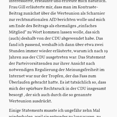
interessierte, erstaunte und erfreute mich natürlich.
Frau Gill erläuterte mir, dass man im Kontraste-
Beitrag zunächst über die Werteunion als Scharnier
zur rechtsnationalen AfD berichten wolle und mich
am Ende des Beitrags als ehemaliges „einfaches
Mitglied“ zu Wort kommen lassen wolle, das sich
(auch) deshalb von der CDU abgewendet habe. Das
fand ich passend, weshalb ich dann über etwa zwei
Stunden immer wieder erläuterte, warum ich nach 19
Jahren aus der CDU ausgetreten war: Das Statement
der Parteivorsitzenden zur ihrer Ansicht nach
notwendigen Regulierung der Meinungsfreiheit im
Internet war nur der Tropfen, der das Fass zum
Überlaufen gebracht hatte. Es ist tatsächlich so, dass
mich der spürbare Rechtsruck in der CDU insgesamt
besorgt , der sich auch durch die so genannte
Werteunion ausdrückt.
Einige Statements musste ich ungefähr zehn Mal
wiederholen, weil sie entweder zu lang waren, zu