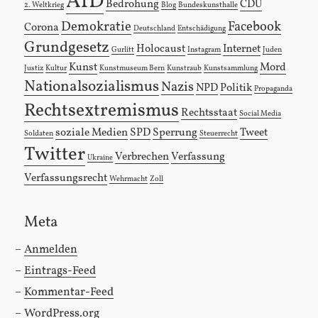
AfD
Bedrohung
CDU
2. Weltkrieg
Blog
Bundeskunsthalle
Demokratie
Facebook
Corona
Deutschland
Entschädigung
Grundgesetz
Holocaust
Internet
Gurlitt
Instagram
Juden
Kunst
Mord
Justiz
Kultur
Kunstmuseum Bern
Kunstraub
Kunstsammlung
Nationalsozialismus
Nazis
NPD
Politik
Propaganda
Rechtsextremismus
Rechtsstaat
Social Media
soziale Medien
SPD
Sperrung
Tweet
Soldaten
Steuerrecht
Twitter
Verbrechen
Verfassung
Ukraine
Verfassungsrecht
Wehrmacht
Zoll
Meta
Anmelden
Eintrags-Feed
Kommentar-Feed
WordPress.org