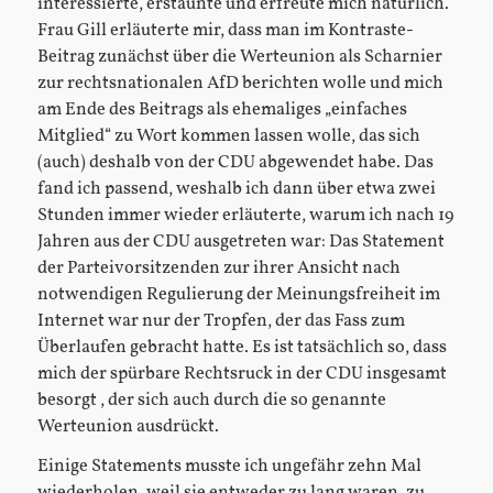
interessierte, erstaunte und erfreute mich natürlich.
Frau Gill erläuterte mir, dass man im Kontraste-
Beitrag zunächst über die Werteunion als Scharnier
zur rechtsnationalen AfD berichten wolle und mich
am Ende des Beitrags als ehemaliges „einfaches
Mitglied“ zu Wort kommen lassen wolle, das sich
(auch) deshalb von der CDU abgewendet habe. Das
fand ich passend, weshalb ich dann über etwa zwei
Stunden immer wieder erläuterte, warum ich nach 19
Jahren aus der CDU ausgetreten war: Das Statement
der Parteivorsitzenden zur ihrer Ansicht nach
notwendigen Regulierung der Meinungsfreiheit im
Internet war nur der Tropfen, der das Fass zum
Überlaufen gebracht hatte. Es ist tatsächlich so, dass
mich der spürbare Rechtsruck in der CDU insgesamt
besorgt , der sich auch durch die so genannte
Werteunion ausdrückt.
Einige Statements musste ich ungefähr zehn Mal
wiederholen, weil sie entweder zu lang waren, zu