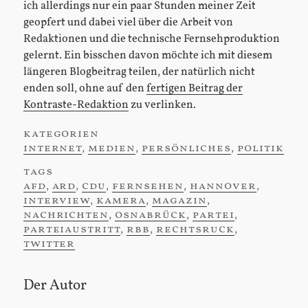
ich allerdings nur ein paar Stunden meiner Zeit
geopfert und dabei viel über die Arbeit von
Redaktionen und die technische Fernsehproduktion
gelernt. Ein bisschen davon möchte ich mit diesem
längeren Blogbeitrag teilen, der natürlich nicht
enden soll, ohne auf den
fertigen Beitrag der
Kontraste-Redaktion
zu verlinken.
kategorien
:
internet
,
medien
,
persönliches
,
politik
tags
:
afd
,
ard
,
cdu
,
fernsehen
,
hannover
,
interview
,
kamera
,
magazin
,
nachrichten
,
osnabrück
,
partei
,
parteiaustritt
,
rbb
,
rechtsruck
,
twitter
Der Autor